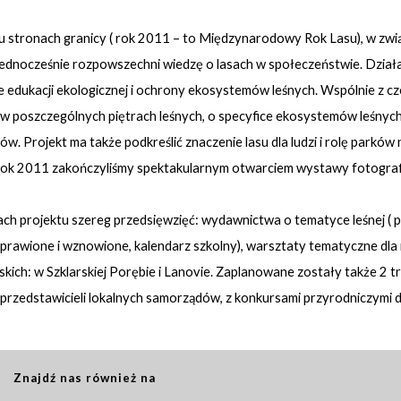
u stronach granicy ( rok 2011 – to Międzynarodowy Rok Lasu), w zwi
ednocześnie rozpowszechni wiedzę o lasach w społeczeństwie. Działan
 edukacji ekologicznej i ochrony ekosystemów leśnych. Wspólnie z 
 w poszczególnych piętrach leśnych, o specyfice ekosystemów leśnych
ów. Projekt ma także podkreślić znaczenie lasu dla ludzi i rolę park
Rok 2011 zakończyliśmy spektakularnym otwarciem wystawy fotografic
 projektu szereg przedsięwzięć: wydawnictwa o tematyce leśnej ( pr
awione i wznowione, kalendarz szkolny), warsztaty tematyczne dla n
skich: w Szklarskiej Porębie i Lanovie. Zaplanowane zostały także 2 
zedstawicieli lokalnych samorządów, z konkursami przyrodniczymi dla
Znajdź nas również na