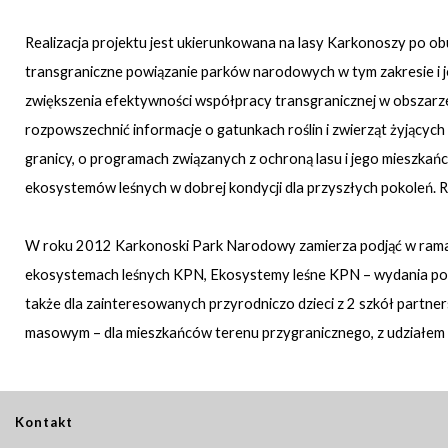
Realizacja projektu jest ukierunkowana na lasy Karkonoszy po ob
transgraniczne powiązanie parków narodowych w tym zakresie i j
zwiększenia efektywności współpracy transgranicznej w obszarze
rozpowszechnić informacje o gatunkach roślin i zwierząt żyjących
granicy, o programach związanych z ochroną lasu i jego mieszkańc
ekosystemów leśnych w dobrej kondycji dla przyszłych pokoleń. 
W roku 2012 Karkonoski Park Narodowy zamierza podjąć w ramach
ekosystemach leśnych KPN, Ekosystemy leśne KPN – wydania popr
także dla zainteresowanych przyrodniczo dzieci z 2 szkół partner
masowym – dla mieszkańców terenu przygranicznego, z udziałem pr
Kontakt