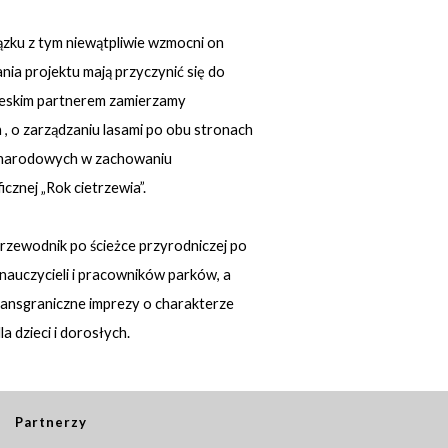
ązku z tym niewątpliwie wzmocni on
ia projektu mają przyczynić się do
czeskim partnerem zamierzamy
 , o zarządzaniu lasami po obu stronach
ów narodowych w zachowaniu
znej „Rok cietrzewia”.
zewodnik po ścieżce przyrodniczej po
auczycieli i pracowników parków, a
transgraniczne imprezy o charakterze
 dzieci i dorosłych.
Partnerzy