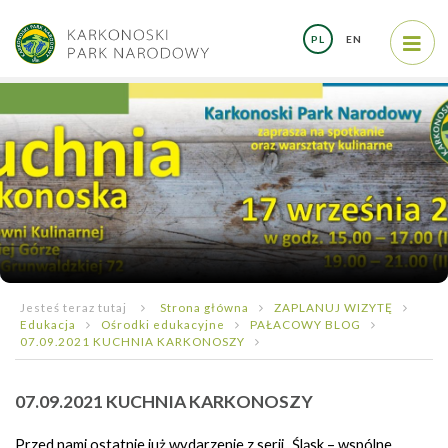
PL
EN
Jesteś teraz tutaj
Strona główna
ZAPLANUJ WIZYTĘ
Edukacja
Ośrodki edukacyjne
PAŁACOWY BLOG
07.09.2021 KUCHNIA KARKONOSZY
07.09.2021 KUCHNIA KARKONOSZY
Przed nami ostatnie już wydarzenie z serii „Śląsk – wspólne