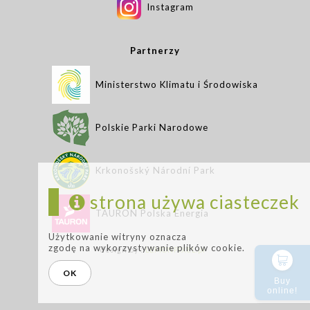
Instagram
Partnerzy
Ministerstwo Klimatu i Środowiska
Polskie Parki Narodowe
Krkonošský Národní Park
strona używa ciasteczek
TAURON Polska Energia
Użytkowanie witryny oznacza
zgodę na wykorzystywanie plików cookie.
design by :
LEMONPIXEL.pl
OK
Buy
online!