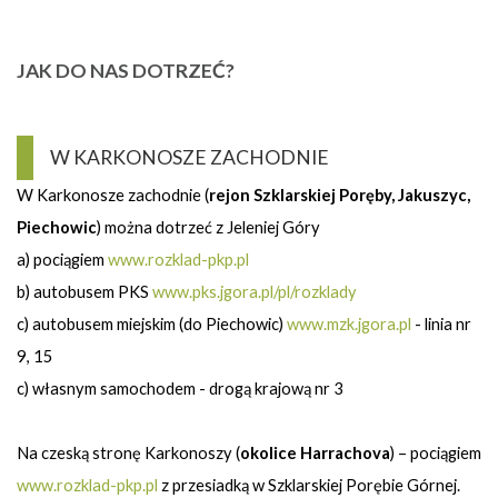
JAK DO NAS DOTRZEĆ?
W KARKONOSZE ZACHODNIE
W Karkonosze zachodnie (
rejon Szklarskiej Poręby, Jakuszyc,
Piechowic
) można dotrzeć z Jeleniej Góry
a) pociągiem
www.rozklad-pkp.pl
b) autobusem PKS
www.pks.jgora.pl/pl/rozklady
c) autobusem miejskim
(do Piechowic)
www.mzk.jgora.pl
- linia nr
9, 15
c) własnym samochodem - drogą krajową nr 3
Na czeską stronę Karkonoszy (
okolice Harrachova
) – pociągiem
www.rozklad-pkp.pl
z przesiadką w Szklarskiej Porębie Górnej.