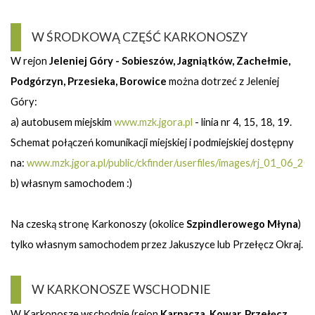
W ŚRODKOWĄ CZĘŚĆ KARKONOSZY
W rejon
Jeleniej Góry - Sobieszów, Jagniątków, Zachełmie,
Podgórzyn, Przesieka, Borowice
można dotrzeć z Jeleniej
Góry:
a) autobusem miejskim
www.mzk.jgora.pl
- linia nr 4, 15, 18, 19.
Schemat połączeń komunikacji miejskiej i podmiejskiej dostępny
na:
www.mzk.jgora.pl/public/ckfinder/userfiles/images/rj_01_06_2
b) własnym samochodem :)
Na czeską stronę Karkonoszy (okolice
Szpindlerowego Młyna
)
tylko własnym samochodem przez Jakuszyce lub Przełęcz Okraj.
W KARKONOSZE WSCHODNIE
W Karkonosze wschodnie (rejon
Karpacza, Kowar, Przełęcz