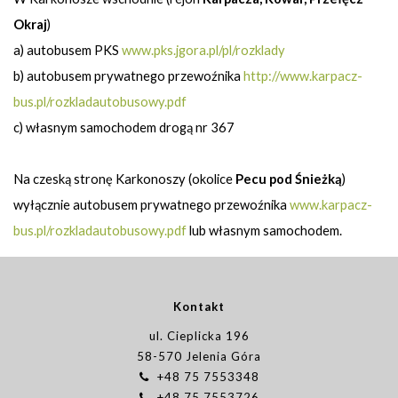
Okraj
)
a) autobusem PKS
www.pks.jgora.pl/pl/rozklady
b) autobusem prywatnego przewoźnika
http://www.karpacz-
bus.pl/rozkladautobusowy.pdf
c) własnym samochodem drogą nr 367
Na czeską stronę Karkonoszy (okolice
Pecu pod Śnieżką
)
wyłącznie autobusem prywatnego przewoźnika
www.karpacz-
bus.pl/rozkladautobusowy.pdf
lub własnym samochodem.
Kontakt
ul. Cieplicka 196
58-570 Jelenia Góra
+48 75 7553348
+48 75 7553726