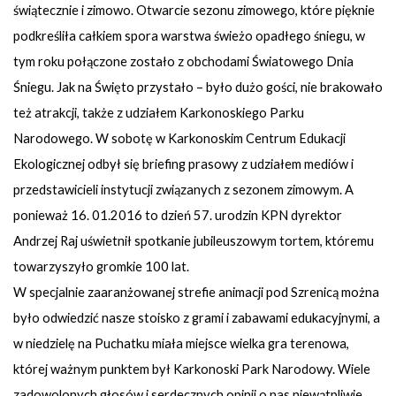
świątecznie i zimowo. Otwarcie sezonu zimowego, które pięknie
podkreśliła całkiem spora warstwa świeżo opadłego śniegu, w
tym roku połączone zostało z obchodami Światowego Dnia
Śniegu. Jak na Święto przystało – było dużo gości, nie brakowało
też atrakcji, także z udziałem Karkonoskiego Parku
Narodowego. W sobotę w Karkonoskim Centrum Edukacji
Ekologicznej odbył się briefing prasowy z udziałem mediów i
przedstawicieli instytucji związanych z sezonem zimowym. A
ponieważ 16. 01.2016 to dzień 57. urodzin KPN dyrektor
Andrzej Raj uświetnił spotkanie jubileuszowym tortem, któremu
towarzyszyło gromkie 100 lat.
W specjalnie zaaranżowanej strefie animacji pod Szrenicą można
było odwiedzić nasze stoisko z grami i zabawami edukacyjnymi, a
w niedzielę na Puchatku miała miejsce wielka gra terenowa,
której ważnym punktem był Karkonoski Park Narodowy. Wiele
zadowolonych głosów i serdecznych opinii o nas niewątpliwie