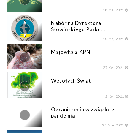
18
Maj 2021
Nabór na Dyrektora
...
Słowińskiego Parku...
10
Maj 2021
Majówka z KPN
...
27
Kwi 2021
Wesołych Świąt
...
2
Kwi 2021
Ograniczenia w związku z
...
pandemią
24
Mar 2021