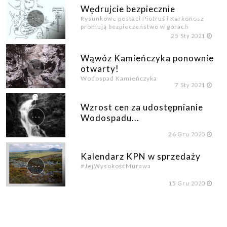
Wędrujcie bezpiecznie
...
Rysunkowe postaci Piotruś i Karkonosz
promują bezpieczeństwo w górach
25
Sty 2021
Wąwóz Kamieńczyka ponownie
...
otwarty!
Wodospad Kamieńczyka
7
Sty 2021
Wzrost cen za udostępnianie
...
Wodospadu...
26
Gru 2020
Kalendarz KPN w sprzedaży
...
#JejWysokośćMurawa
15
Gru 2020