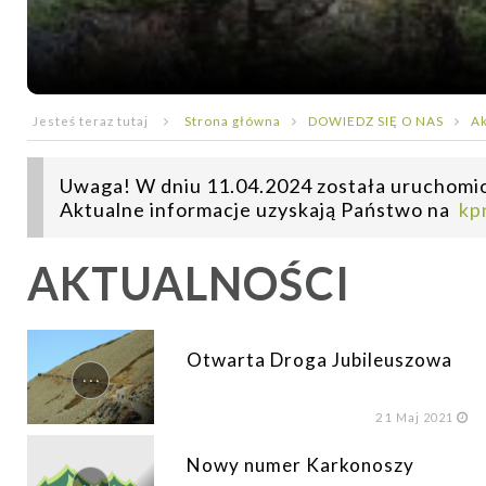
Jesteś teraz tutaj
Strona główna
DOWIEDZ SIĘ O NAS
Ak
Uwaga! W dniu 11.04.2024 została uruchomio
Aktualne informacje uzyskają Państwo na
kp
AKTUALNOŚCI
Otwarta Droga Jubileuszowa
...
21
Maj 2021
Nowy numer Karkonoszy
...