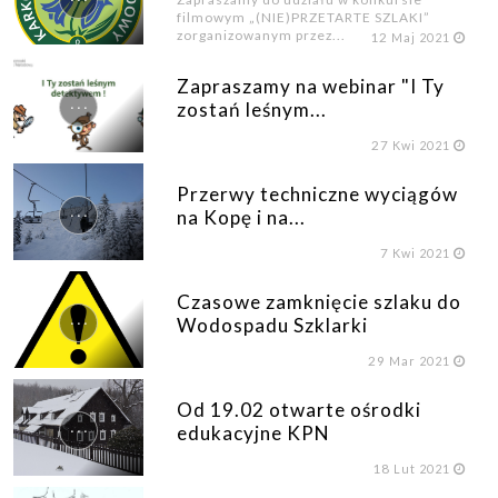
filmowym „(NIE)PRZETARTE SZLAKI”
zorganizowanym przez...
12
Maj 2021
Zapraszamy na webinar "I Ty
...
zostań leśnym...
27
Kwi 2021
Przerwy techniczne wyciągów
...
na Kopę i na...
7
Kwi 2021
Czasowe zamknięcie szlaku do
...
Wodospadu Szklarki
29
Mar 2021
Od 19.02 otwarte ośrodki
...
edukacyjne KPN
18
Lut 2021