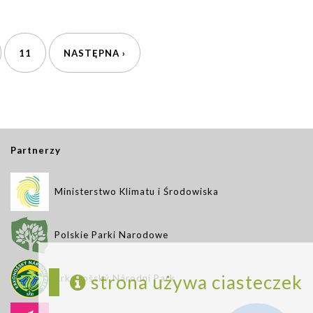
11
NASTĘPNA ›
Partnerzy
Ministerstwo Klimatu i Środowiska
Polskie Parki Narodowe
strona używa ciasteczek
Krkonošský Národní Park