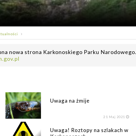
tualności
na nowa strona Karkonoskiego Parku Narodowego. Po
n.gov.pl
Uwaga na żmije
...
21
Maj 2021
Uwaga! Roztopy na szlakach w
...