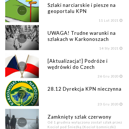
Szlaki narciarskie i piesze na
...
geoportalu KPN
11
Lut 2021
UWAGA! Trudne warunki na
...
szlakach w Karkonoszach
14
Sty 2021
[Aktualizacja!] Podróże i
...
wędrówki do Czech
26
Gru 2020
28.12 Dyrekcja KPN nieczynna
...
23
Gru 2020
Zamknięty szlak czerwony
...
Od 1 grudnia wyłączony został szlak przez
Kocioł pod Śnieżką (Kocioł Łomniczki)