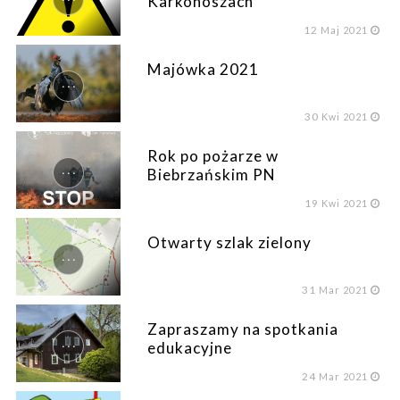
Karkonoszach
12
Maj 2021
Majówka 2021
...
30
Kwi 2021
Rok po pożarze w
...
Biebrzańskim PN
19
Kwi 2021
Otwarty szlak zielony
...
31
Mar 2021
Zapraszamy na spotkania
...
edukacyjne
24
Mar 2021