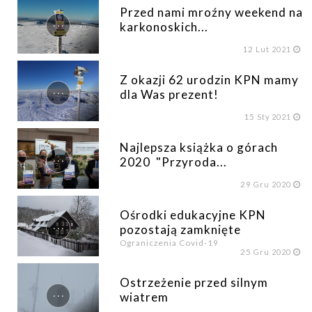
Przed nami mroźny weekend na
...
karkonoskich...
12
Lut 2021
Z okazji 62 urodzin KPN mamy
...
dla Was prezent!
15
Sty 2021
Najlepsza książka o górach
...
2020 "Przyroda...
29
Gru 2020
Ośrodki edukacyjne KPN
...
pozostają zamknięte
Ograniczenia Covid-19
25
Gru 2020
Ostrzeżenie przed silnym
...
wiatrem