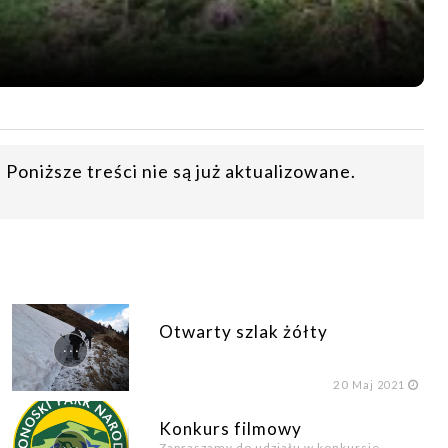
niższe treści nie są już aktualizowane.
Otwarty szlak żółty
...
20
Maj 2021
Konkurs filmowy
...
Zapraszamy do udziału w konkursie