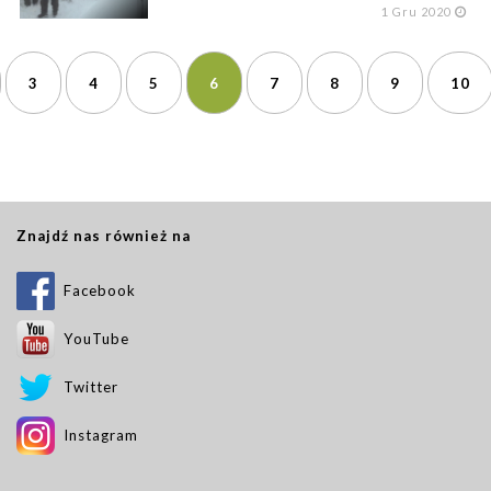
1
Gru 2020
3
4
5
6
7
8
9
10
Znajdź nas również na
Facebook
YouTube
Twitter
Instagram