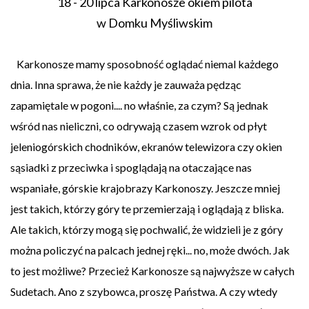
18 - 20 lipca Karkonosze okiem pilota
w Domku Myśliwskim
Karkonosze mamy sposobność oglądać niemal każdego
dnia. Inna sprawa, że nie każdy je zauważa pędząc
zapamiętale w pogoni.... no właśnie, za czym? Są jednak
wśród nas nieliczni, co odrywają czasem wzrok od płyt
jeleniogórskich chodników, ekranów telewizora czy okien
sąsiadki z przeciwka i spoglądają na otaczające nas
wspaniałe, górskie krajobrazy Karkonoszy. Jeszcze mniej
jest takich, którzy góry te przemierzają i oglądają z bliska.
Ale takich, którzy mogą się pochwalić, że widzieli je z góry
można policzyć na palcach jednej ręki... no, może dwóch. Jak
to jest możliwe? Przecież Karkonosze są najwyższe w całych
Sudetach. Ano z szybowca, proszę Państwa. A czy wtedy