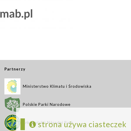
Partnerzy
Ministerstwo Klimatu i Środowiska
Polskie Parki Narodowe
strona używa ciasteczek
Krkonošský Národní Park