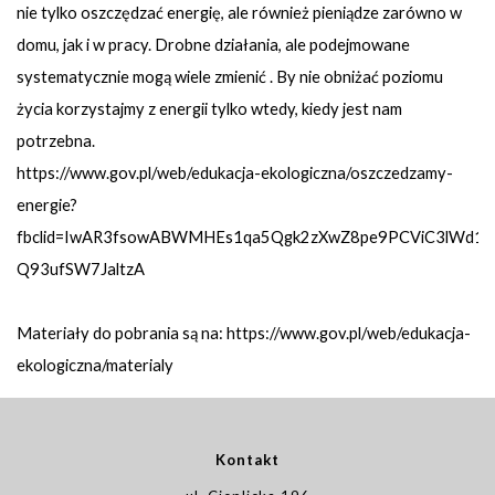
nie tylko oszczędzać energię, ale również pieniądze zarówno w
domu, jak i w pracy. Drobne działania, ale podejmowane
systematycznie mogą wiele zmienić . By nie obniżać poziomu
życia korzystajmy z energii tylko wtedy, kiedy jest nam
potrzebna.
https://www.gov.pl/web/edukacja-ekologiczna/oszczedzamy-
energie?
fbclid=IwAR3fsowABWMHEs1qa5Qgk2zXwZ8pe9PCViC3lWd1
Q93ufSW7JaltzA
Materiały do pobrania są na: https://www.gov.pl/web/edukacja-
ekologiczna/materialy
Kontakt