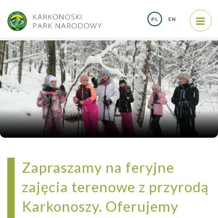
PL
EN
Zapraszamy na feryjne
zajęcia terenowe z przyrodą
Karkonoszy. Oferujemy