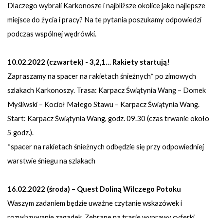
Dlaczego wybrali Karkonosze i najbliższe okolice jako najlepsze
miejsce do życia i pracy? Na te pytania poszukamy odpowiedzi
podczas wspólnej wędrówki.
10.02.2022 (czwartek) - 3,2,1… Rakiety startują!
Zapraszamy na spacer na rakietach śnieżnych* po zimowych
szlakach Karkonoszy. Trasa: Karpacz Świątynia Wang – Domek
Myśliwski – Kocioł Małego Stawu – Karpacz Świątynia Wang.
Start: Karpacz Świątynia Wang, godz. 09.30 (czas trwanie około
5 godz.).
*spacer na rakietach śnieżnych odbędzie się przy odpowiedniej
warstwie śniegu na szlakach
16.02.2022 (środa) – Quest Doliną Wilczego Potoku
Waszym zadaniem będzie uważne czytanie wskazówek i
rozwiązywanie zagadek. Zebrane na trasie wyprawy cyferki