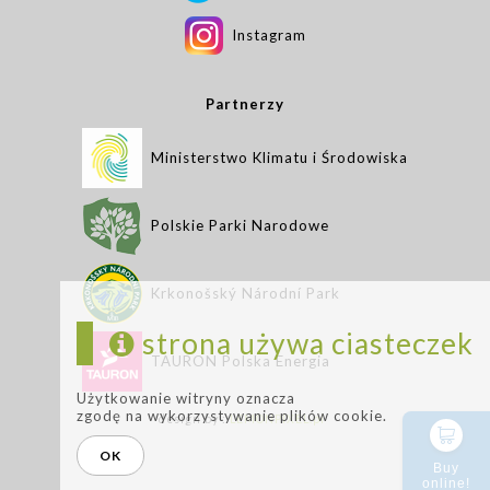
Instagram
Partnerzy
Ministerstwo Klimatu i Środowiska
Polskie Parki Narodowe
Krkonošský Národní Park
strona używa ciasteczek
TAURON Polska Energia
Użytkowanie witryny oznacza
zgodę na wykorzystywanie plików cookie.
design by :
LEMONPIXEL.pl
OK
Buy
online!